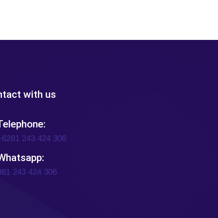
tact with us
elephone:
+6281 243 424 306
Whatsapp:
081 243 424 306