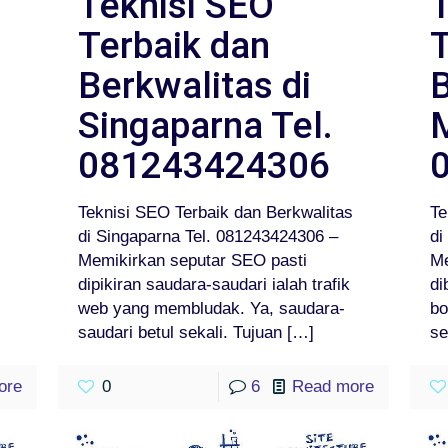
Teknisi SEO
Terbaik dan
T
Berkwalitas di
B
Singaparna Tel.
081243424306
i
Teknisi SEO Terbaik dan Berkwalitas
Te
di Singaparna Tel. 081243424306 –
di
Memikirkan seputar SEO pasti
Me
dipikiran saudara-saudari ialah trafik
di
web yang membludak. Ya, saudara-
bo
saudari betul sekali. Tujuan
[…]
se
ore
0
6
Read more