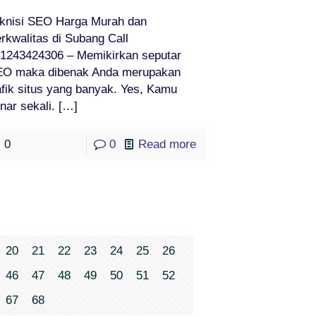
knisi SEO Harga Murah dan
rkwalitas di Subang Call
1243424306 – Memikirkan seputar
EO maka dibenak Anda merupakan
afik situs yang banyak. Yes, Kamu
nar sekali.
[…]
0
0
Read more
20
21
22
23
24
25
26
46
47
48
49
50
51
52
67
68