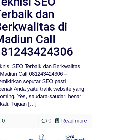
Teknisi SEO
erbaik dan
erkwalitas di
Madiun Call
081243424306
knisi SEO Terbaik dan Berkwalitas
 Madiun Call 081243424306 –
mikirkan seputar SEO pasti
benak Anda yaitu trafik website yang
oming. Yes, saudara-saudari benar
kali. Tujuan
[…]
0
0
Read more