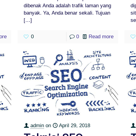
dibenak Anda adalah trafik laman yang
di
-
banyak. Ya, Anda benar sekali. Tujuan
si
[…]
se
ore
0
0
Read more
admin
on
April 29, 2018