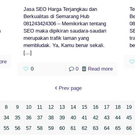
Jasa SEO Harga Terjangkau dan
Te
Berkualitas di Semarang Hub
Be
081243424306 – Memikirkan tentang
08
n
SEO maka dipikiran saudara-saudari
S
merupakan trafik laman yang
tr
membludak. Ya, Kamu benar sekali.
be
[…]
ore
0
0
Read more
Prev page
8
9
10
11
12
13
14
15
16
17
18
19
34
35
36
37
38
39
40
41
42
43
44
45
55
56
57
58
59
60
61
62
63
64
65
66