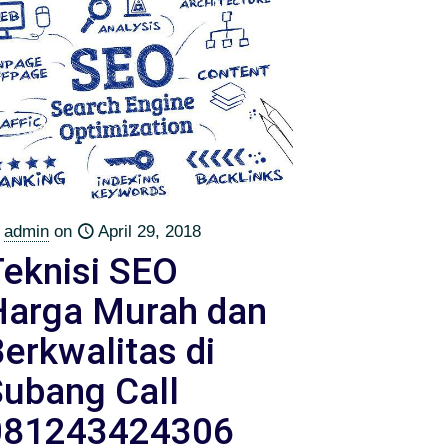
admin
on
April 29, 2018
Teknisi SEO
Harga Murah dan
erkwalitas di
Subang Call
081243424306