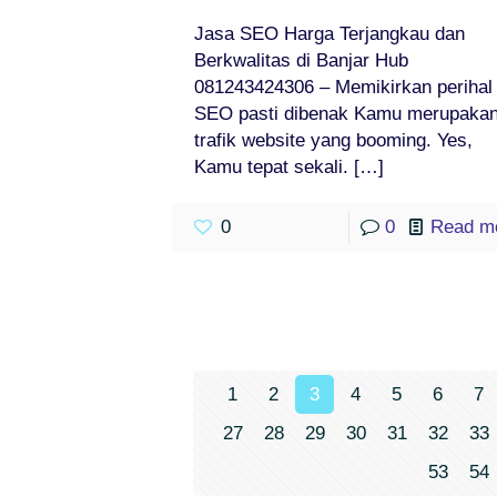
Jasa SEO Harga Terjangkau dan
Berkwalitas di Banjar Hub
081243424306 – Memikirkan perihal
SEO pasti dibenak Kamu merupaka
trafik website yang booming. Yes,
Kamu tepat sekali.
[…]
0
0
Read m
1
2
3
4
5
6
7
27
28
29
30
31
32
33
53
54