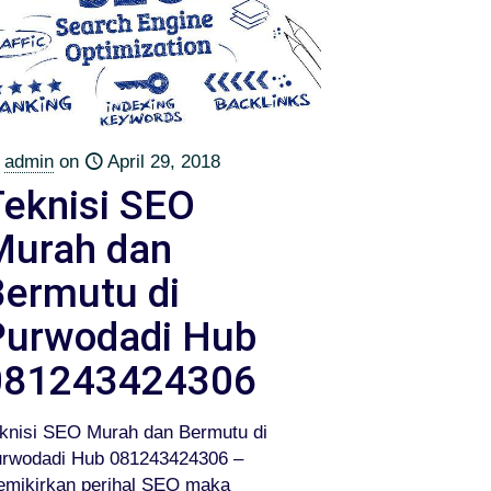
admin
on
April 29, 2018
Teknisi SEO
Murah dan
Bermutu di
Purwodadi Hub
081243424306
knisi SEO Murah dan Bermutu di
rwodadi Hub 081243424306 –
mikirkan perihal SEO maka