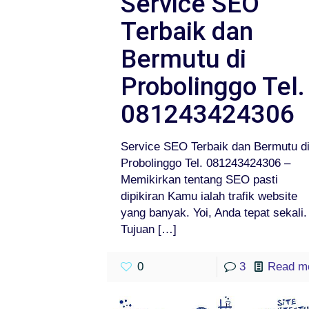
Service SEO
Terbaik dan
Bermutu di
Probolinggo Tel.
081243424306
Service SEO Terbaik dan Bermutu d
Probolinggo Tel. 081243424306 –
Memikirkan tentang SEO pasti
dipikiran Kamu ialah trafik website
yang banyak. Yoi, Anda tepat sekali.
Tujuan
[…]
0
3
Read m