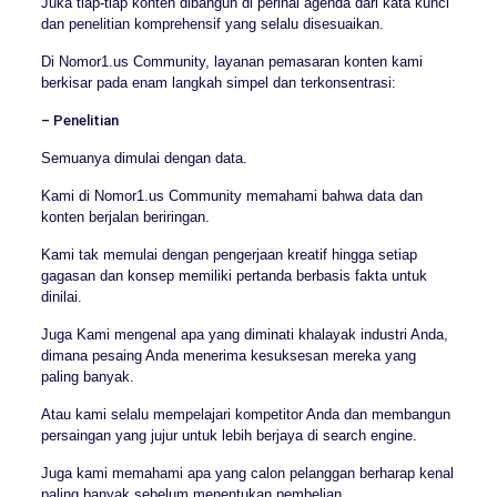
Juka tiap-tiap konten dibangun di perihal agenda dari kata kunci
dan penelitian komprehensif yang selalu disesuaikan.
Di Nomor1.us Community, layanan pemasaran konten kami
berkisar pada enam langkah simpel dan terkonsentrasi:
– Penelitian
Semuanya dimulai dengan data.
Kami di Nomor1.us Community memahami bahwa data dan
konten berjalan beriringan.
Kami tak memulai dengan pengerjaan kreatif hingga setiap
gagasan dan konsep memiliki pertanda berbasis fakta untuk
dinilai.
Juga Kami mengenal apa yang diminati khalayak industri Anda,
dimana pesaing Anda menerima kesuksesan mereka yang
paling banyak.
Atau kami selalu mempelajari kompetitor Anda dan membangun
persaingan yang jujur untuk lebih berjaya di search engine.
Juga kami memahami apa yang calon pelanggan berharap kenal
paling banyak sebelum menentukan pembelian.