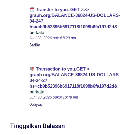
Transfer to you. GET >>>
graph.org/BALANCE-36824-US-DOLLARS-
04-24?
hs=cb9b52396b6917118f1098b6fa197d2d&
berkata:
Juni 28, 2026 pukul 8:29 pm
3atl9o
Transaction to you.GET >
graph.org/BALANCE-36824-US-DOLLARS-
04-24-2?
hs=cb9b52396b6917118f1098b6fa197d2d&
berkata:
Juni 30, 2026 pukul 10:49 pm
0obyxq
Tinggalkan Balasan