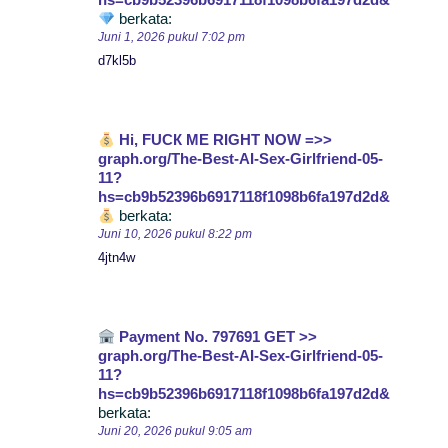
berkata:
Juni 1, 2026 pukul 7:02 pm
d7kl5b
Hi, FUСК ME RIGHT NOW =>>
graph.org/The-Best-AI-Sex-Girlfriend-05-
11?
hs=cb9b52396b6917118f1098b6fa197d2d&
berkata:
Juni 10, 2026 pukul 8:22 pm
4jtn4w
Payment No. 797691 GET >>
graph.org/The-Best-AI-Sex-Girlfriend-05-
11?
hs=cb9b52396b6917118f1098b6fa197d2d&
berkata:
Juni 20, 2026 pukul 9:05 am