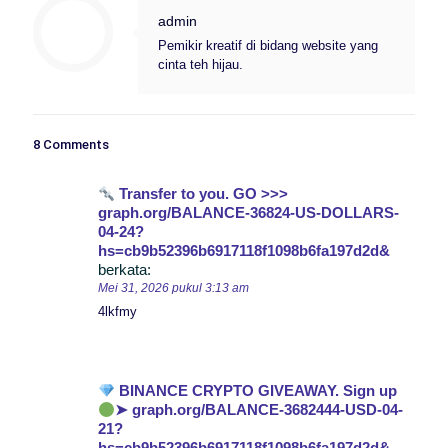
admin
Pemikir kreatif di bidang website yang
cinta teh hijau.
8 Comments
Transfer to you. GO >>>
graph.org/BALANCE-36824-US-DOLLARS-
04-24?
hs=cb9b52396b6917118f1098b6fa197d2d&
berkata:
Mei 31, 2026 pukul 3:13 am
4lkfmy
BINANCE CRYPTO GIVEAWAY. Sign up
➤ graph.org/BALANCE-3682444-USD-04-
21?
hs=cb9b52396b6917118f1098b6fa197d2d&