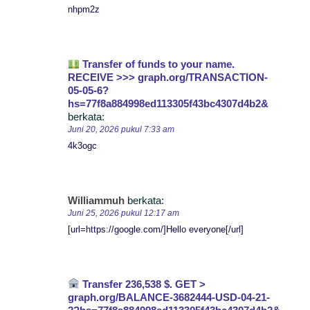
nhpm2z
Transfer of funds to your name.
RECEIVE >>> graph.org/TRANSACTION-
05-05-6?
hs=77f8a884998ed113305f43bc4307d4b2&
berkata:
Juni 20, 2026 pukul 7:33 am
4k3ogc
Williammuh
berkata:
Juni 25, 2026 pukul 12:17 am
[url=https://google.com/]Hello everyone[/url]
Transfer 236,538 $. GET >
graph.org/BALANCE-3682444-USD-04-21-