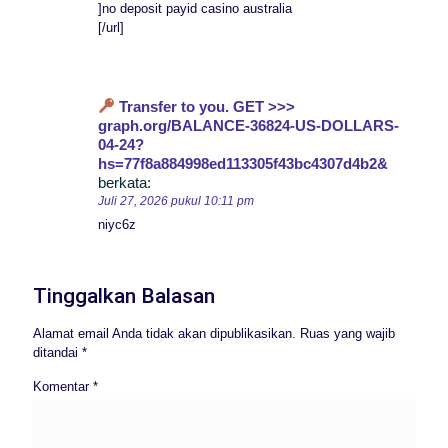
]no deposit payid casino australia
[/url]
Transfer to you. GET >>>
graph.org/BALANCE-36824-US-DOLLARS-
04-24?
hs=77f8a884998ed113305f43bc4307d4b2&
berkata:
Juli 27, 2026 pukul 10:11 pm
niyc6z
Tinggalkan Balasan
Alamat email Anda tidak akan dipublikasikan.
Ruas yang wajib
ditandai
*
Komentar
*