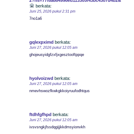
2?hs=77f8a884998ed113305f43bc4307d4b2&
berkata:
Juni 25, 2026 pukul 2:31 pm
7no1a6
gqlexpximd
berkata:
Juni 27, 2026 pukul 12:05 am
ghojeusyidgfzxfjxgesztooftppqe
hyolvoizwd
berkata:
Juni 27, 2026 pukul 12:05 am
nmevhswozfkwkgkkoiyruufodhtqus
ftdhfgfhpd
berkata:
Juni 27, 2026 pukul 12:05 am
ivsvsngkjfssdqgijjkkdmsyionvkh