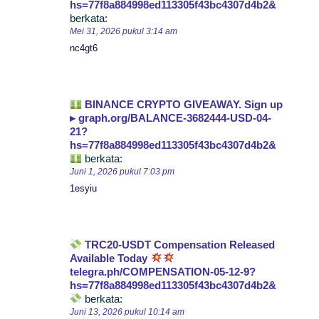
hs=77f8a884998ed113305f43bc4307d4b2&
berkata:
Mei 31, 2026 pukul 3:14 am
nc4gt6
BINANCE CRYPTO GIVEAWAY. Sign up
▸ graph.org/BALANCE-3682444-USD-04-
21?
hs=77f8a884998ed113305f43bc4307d4b2&
berkata:
Juni 1, 2026 pukul 7:03 pm
1esyiu
TRC20-USDT Compensation Released
Available Today
telegra.ph/COMPENSATION-05-12-9?
hs=77f8a884998ed113305f43bc4307d4b2&
berkata:
Juni 13, 2026 pukul 10:14 am