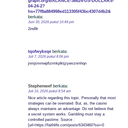
graph.org/BALANCE-36824-US-DOLLARS-
04-24-2?
hs=77f8a884998ed113305f43bc4307d4b2&
berkata:
Juni 30, 2026 pukul 10:49 pm
2ind9r
tqofwykxqe
berkata:
Juli 7, 2026 pukul 8:06 pm
jnmjsmmwpfizrmkplktjzywvznmhqn
Stephenwef
berkata:
Juli 16, 2026 pukul 8:54 am
Nice article regarding this topic. Personally that most
strategies can be overrated. But, as, the casino
always maintains an advantage. Do not believe that
a secret system works. Gambling must stay a
controlled pastime. Source :
[url=https://faithlife.com/posts/6343460?ssi=0