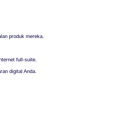
alan produk mereka.
rnet full-suite.
an digital Anda.
: