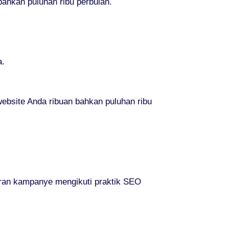
ahkan puluhan ribu perbulan.
a.
bsite Anda ribuan bahkan puluhan ribu
aran kampanye mengikuti praktik SEO