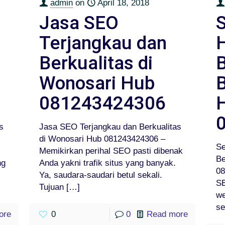
admin
on
April 18, 2018
Jasa SEO
Terjangkau dan
Berkualitas di
Wonosari Hub
081243424306
s
Jasa SEO Terjangkau dan Berkualitas
di Wonosari Hub 081243424306 –
Se
Memikirkan perihal SEO pasti dibenak
Be
ng
Anda yakni trafik situs yang banyak.
08
Ya, saudara-saudari betul sekali.
SE
Tujuan
[…]
we
se
ore
0
0
Read more