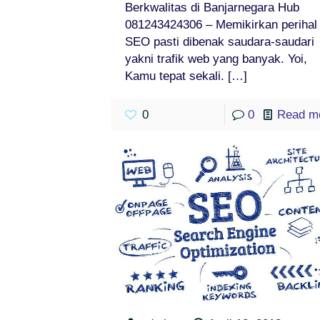
Berkwalitas di Banjarnegara Hub
081243424306 – Memikirkan perihal
SEO pasti dibenak saudara-saudari
yakni trafik web yang banyak. Yoi,
Kamu tepat sekali.
[…]
0
0
Read m