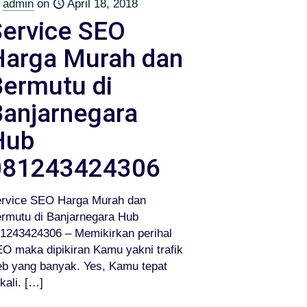
admin
on
April 18, 2018
Service SEO
Harga Murah dan
Bermutu di
Banjarnegara
Hub
081243424306
rvice SEO Harga Murah dan
rmutu di Banjarnegara Hub
1243424306 – Memikirkan perihal
O maka dipikiran Kamu yakni trafik
b yang banyak. Yes, Kamu tepat
kali.
[…]