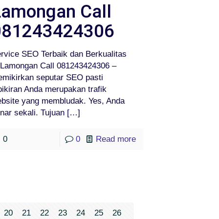
Lamongan Call
081243424306
rvice SEO Terbaik dan Berkualitas
 Lamongan Call 081243424306 –
mikirkan seputar SEO pasti
pikiran Anda merupakan trafik
bsite yang membludak. Yes, Anda
nar sekali. Tujuan
[…]
0
0
Read more
20
21
22
23
24
25
26