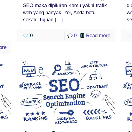
SEO maka dipikiran Kamu yakni trafik
di
web yang banyak. Yoi, Anda betul
we
sekali. Tujuan
[…]
se
0
0
Read more
ore