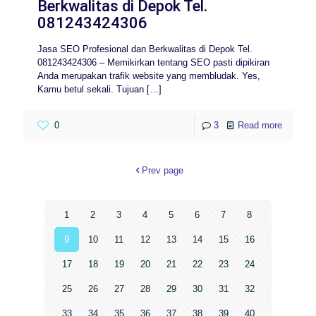
Berkwalitas di Depok Tel.
081243424306
Jasa SEO Profesional dan Berkwalitas di Depok Tel.
081243424306 – Memikirkan tentang SEO pasti dipikiran
Anda merupakan trafik website yang membludak. Yes,
Kamu betul sekali. Tujuan
[…]
0
3
Read more
Prev page
1
2
3
4
5
6
7
8
9
10
11
12
13
14
15
16
17
18
19
20
21
22
23
24
25
26
27
28
29
30
31
32
33
34
35
36
37
38
39
40