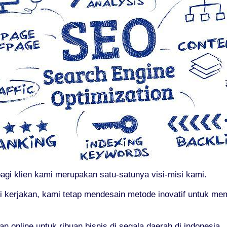
agi klien kami merupakan satu-satunya visi-misi kami.
 kerjakan, kami tetap mendesain metode inovatif untuk m
online untuk ribuan bisnis di segala daerah di indonesia.