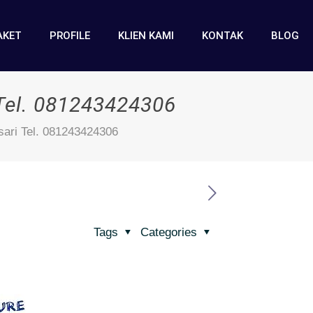
AKET
PROFILE
KLIEN KAMI
KONTAK
BLOG
Tel. 081243424306
ari Tel. 081243424306
Tags
Categories