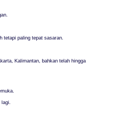
gan.
tetapi paling tepat sasaran.
akarta, Kalimantan, bahkan telah hingga
kemuka.
lagi.