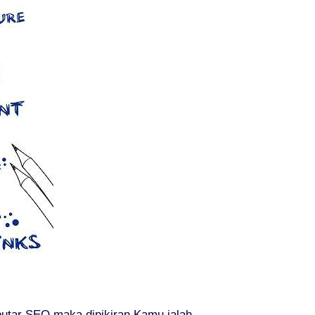
utar SEO maka dipikiran Kamu ialah