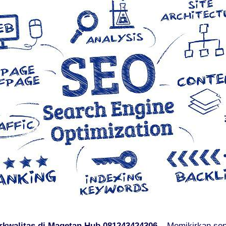
rkwalitas di Magetan Hub 081243424306
– Memikirkan sep