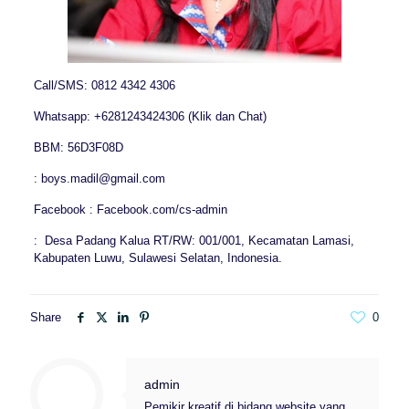
Call/SMS: 0812 4342 4306
Whatsapp: +6281243424306 (Klik dan Chat)
BBM: 56D3F08D
: boys.madil@gmail.com
Facebook : Facebook.com/cs-admin
: Desa Padang Kalua RT/RW: 001/001, Kecamatan Lamasi,
Kabupaten Luwu, Sulawesi Selatan, Indonesia.
Share
0
admin
Pemikir kreatif di bidang website yang