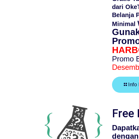
dari Ok
Belanja 
Minimal
Gunak
Promo
HARB
Promo B
Desemb
Info 
Free
Dapatk
dengan