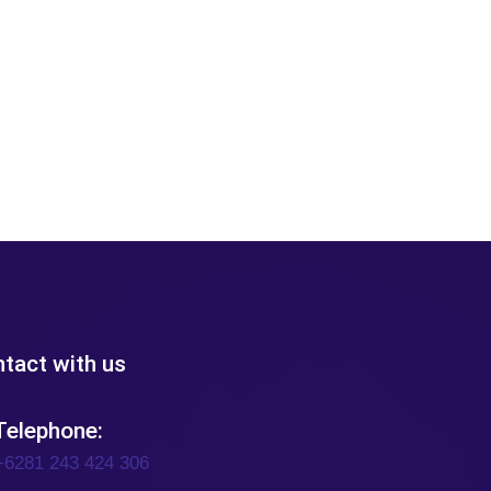
tact with us
elephone:
+6281 243 424 306