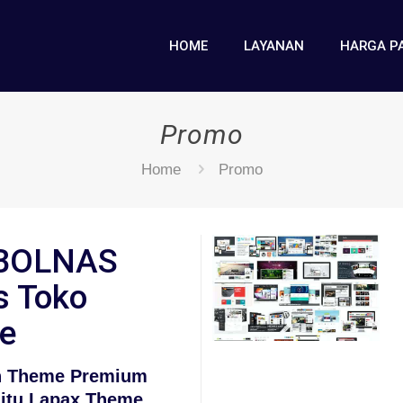
HOME
LAYANAN
HARGA P
Promo
Home
Promo
BOLNAS
s Toko
ne
n Theme Premium
aitu Lapax Theme