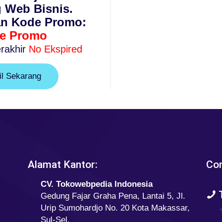
 Web Bisnis.
n Kode Promo:
e Promo
rakhir
No Ekspired
l Sekarang
Alamat Kantor:
Con
CV. Tokowebpedia Indonesia
T
Gedung Fajar Graha Pena, Lantai 5, Jl.
Urip Sumohardjo No. 20 Kota Makassar,
Sul-Sel.