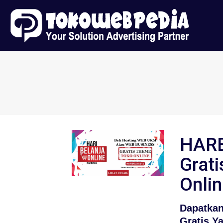
HAR
Grati
Onli
Dapatka
Gratis Y