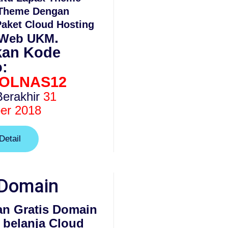
eTheme Dengan
Paket Cloud Hosting
.
Web UKM
an Kode
:
OLNAS12
erakhir
31
er 2018
Detail
 Domain
an Gratis Domain
 belanja Cloud