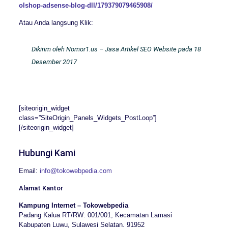
olshop-adsense-blog-dll/179379079465908/
Atau Anda langsung Klik:
Dikirim oleh
Nomor1.us – Jasa Artikel SEO Website
pada
18
Desember 2017
[siteorigin_widget
class=”SiteOrigin_Panels_Widgets_PostLoop”]
[/siteorigin_widget]
Hubungi Kami
Email:
info@tokowebpedia.com
Alamat Kantor
Kampung Internet – Tokowebpedia
Padang Kalua RT/RW: 001/001, Kecamatan Lamasi
Kabupaten Luwu, Sulawesi Selatan. 91952