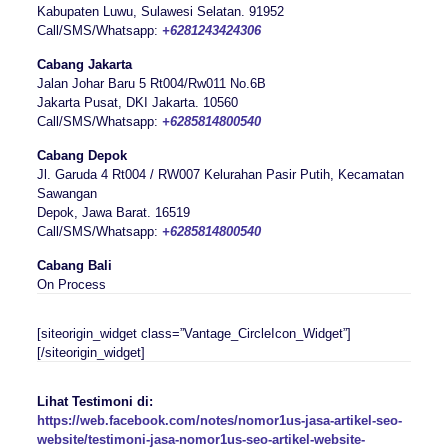
Kabupaten Luwu, Sulawesi Selatan. 91952
Call/SMS/Whatsapp:
+6281243424306
Cabang Jakarta
Jalan Johar Baru 5 Rt004/Rw011 No.6B
Jakarta Pusat, DKI Jakarta. 10560
Call/SMS/Whatsapp:
+6285814800540
Cabang Depok
Jl. Garuda 4 Rt004 / RW007 Kelurahan Pasir Putih, Kecamatan
Sawangan
Depok, Jawa Barat. 16519
Call/SMS/Whatsapp:
+6285814800540
Cabang Bali
On Process
[siteorigin_widget class=”Vantage_CircleIcon_Widget”]
[/siteorigin_widget]
Lihat Testimoni di:
https://web.facebook.com/notes/nomor1us-jasa-artikel-seo-
website/testimoni-jasa-nomor1us-seo-artikel-website-