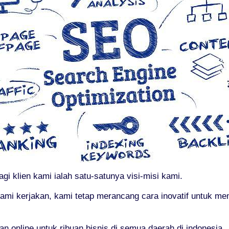
i klien kami ialah satu-satunya visi-misi kami.
ami kerjakan, kami tetap merancang cara inovatif untuk m
online untuk ribuan bisnis di semua daerah di indonesia.