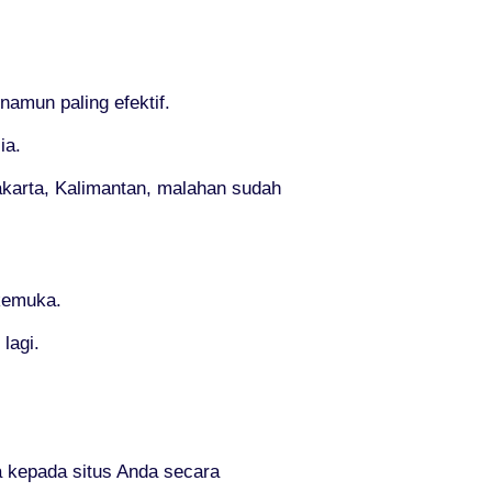
amun paling efektif.
ia.
akarta, Kalimantan, malahan sudah
rkemuka.
lagi.
kepada situs Anda secara