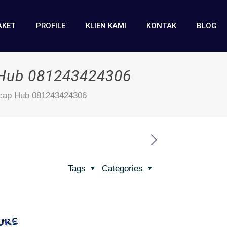
AKET
PROFILE
KLIEN KAMI
KONTAK
BLOG
p Hub 081243424306
lacap Hub 081243424306
Tags
Categories