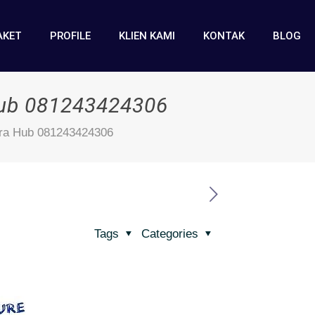
AKET
PROFILE
KLIEN KAMI
KONTAK
BLOG
 Hub 081243424306
ora Hub 081243424306
Tags
Categories