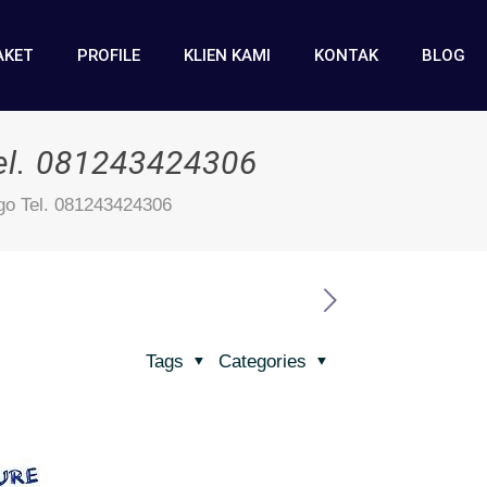
AKET
PROFILE
KLIEN KAMI
KONTAK
BLOG
el. 081243424306
go Tel. 081243424306
Tags
Categories