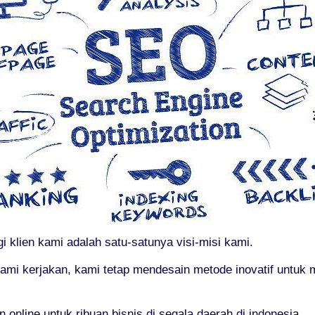
i klien kami adalah satu-satunya visi-misi kami.
kami kerjakan, kami tetap mendesain metode inovatif untu
nline untuk ribuan bisnis di segala daerah di indonesia.