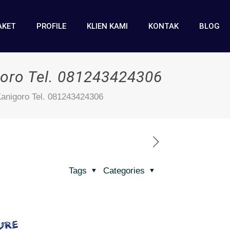
AKET
PROFILE
KLIEN KAMI
KONTAK
BLOG
goro Tel. 081243424306
Kanigoro Tel. 081243424306
Tags
Categories