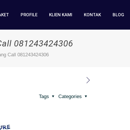
AKET
PROFILE
KLIEN KAMI
KONTAK
BLOG
Call 081243424306
ang Call 081243424306
Tags
Categories