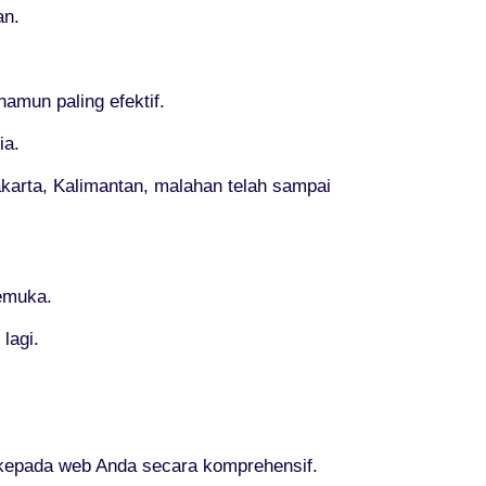
an.
mun paling efektif.
ia.
akarta, Kalimantan, malahan telah sampai
kemuka.
lagi.
epada web Anda secara komprehensif.