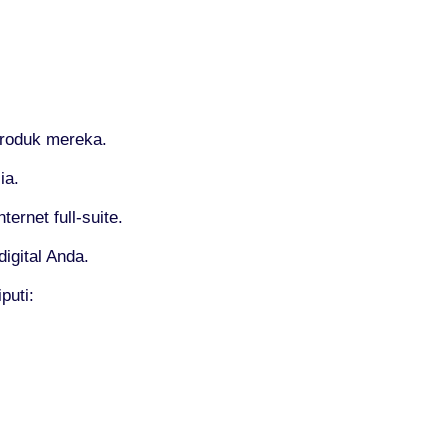
produk mereka.
ia.
rnet full-suite.
igital Anda.
puti: