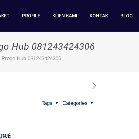
AKET
PROFILE
KLIEN KAMI
KONTAK
BLOG
rogo Hub 081243424306
on Progo Hub 081243424306
Tags
Categories