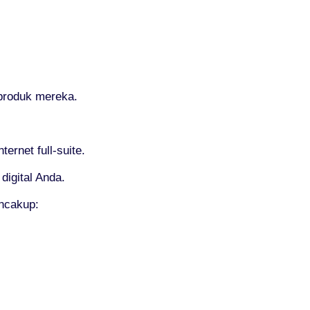
produk mereka.
rnet full-suite.
digital Anda.
ncakup: