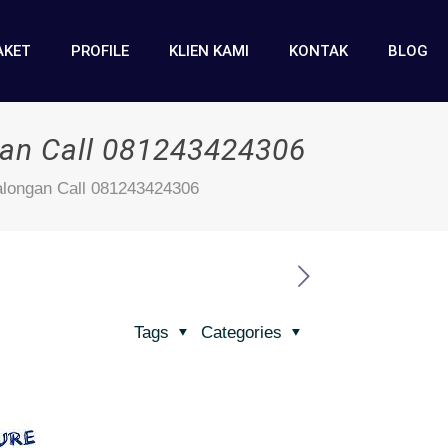
AKET
PROFILE
KLIEN KAMI
KONTAK
BLOG
gan Call 081243424306
alongan Call 081243424306
Tags
Categories