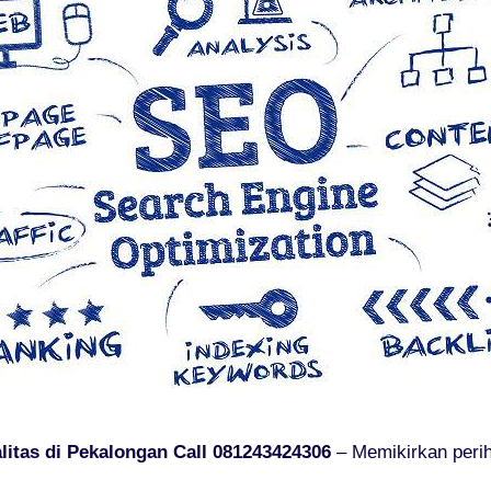
itas di Pekalongan Call 081243424306
– Memikirkan periha