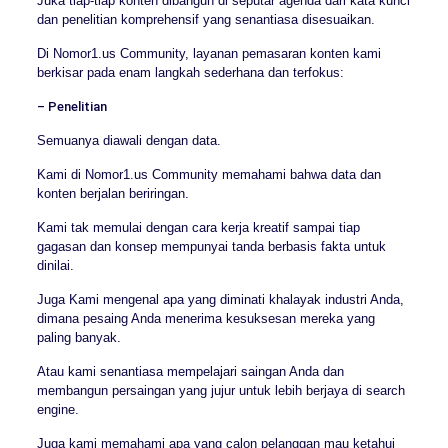
Juka tiap-tiap konten dibangun di seputar agenda dari kata kunci
dan penelitian komprehensif yang senantiasa disesuaikan.
Di Nomor1.us Community, layanan pemasaran konten kami
berkisar pada enam langkah sederhana dan terfokus:
– Penelitian
Semuanya diawali dengan data.
Kami di Nomor1.us Community memahami bahwa data dan
konten berjalan beriringan.
Kami tak memulai dengan cara kerja kreatif sampai tiap
gagasan dan konsep mempunyai tanda berbasis fakta untuk
dinilai.
Juga Kami mengenal apa yang diminati khalayak industri Anda,
dimana pesaing Anda menerima kesuksesan mereka yang
paling banyak.
Atau kami senantiasa mempelajari saingan Anda dan
membangun persaingan yang jujur untuk lebih berjaya di search
engine.
Juga kami memahami apa yang calon pelanggan mau ketahui