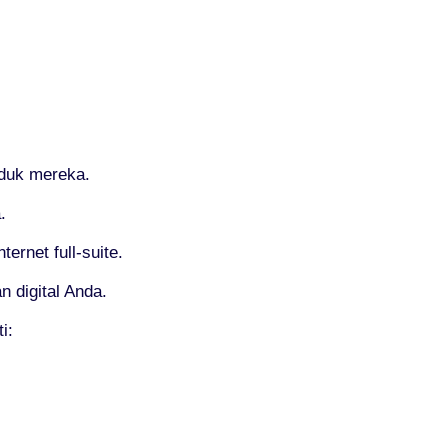
oduk mereka.
.
rnet full-suite.
 digital Anda.
i: