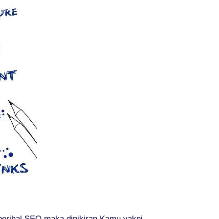
erihal SEO maka dipikiran Kamu yakni