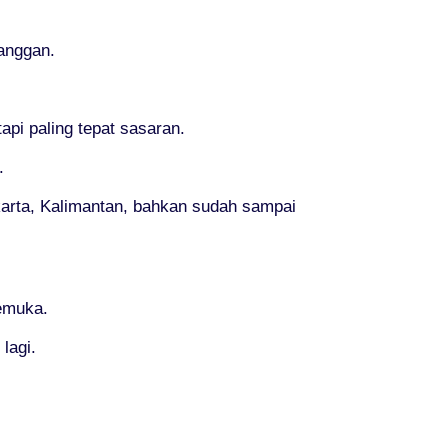
langgan.
pi paling tepat sasaran.
.
akarta, Kalimantan, bahkan sudah sampai
kemuka.
lagi.