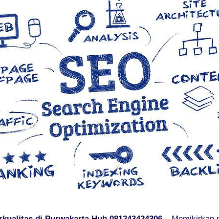
rkualitas di Purwakarta Hub 081243424306
– Memikirkan p