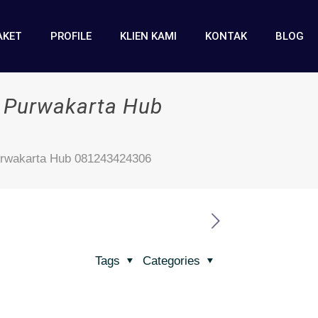
AKET
PROFILE
KLIEN KAMI
KONTAK
BLOG
i Purwakarta Hub
Purwakarta Hub 081243424306
Tags
Categories