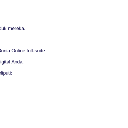
oduk mereka.
ia Online full-suite.
gital Anda.
iputi: