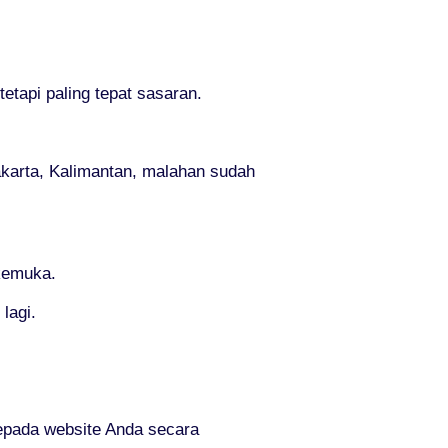
tapi paling tepat sasaran.
Jakarta, Kalimantan, malahan sudah
rkemuka.
lagi.
epada website Anda secara