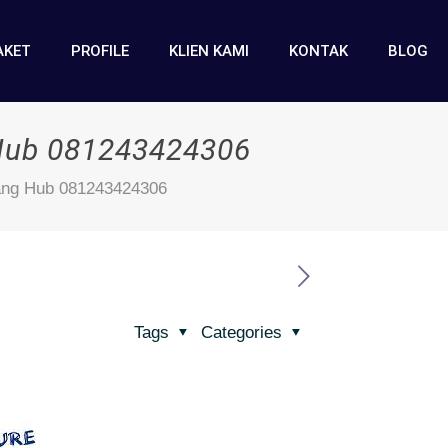
AKET
PROFILE
KLIEN KAMI
KONTAK
BLOG
 Hub 081243424306
lang Hub 081243424306
Tags
Categories