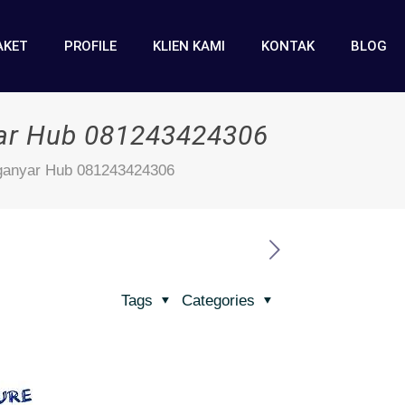
AKET
PROFILE
KLIEN KAMI
KONTAK
BLOG
yar Hub 081243424306
nganyar Hub 081243424306
Tags
Categories