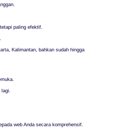
anggan.
api paling efektif.
.
akarta, Kalimantan, bahkan sudah hingga
kemuka.
lagi.
epada web Anda secara komprehensif.