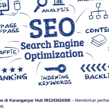
as di Karanganyar Hub 081243424306
– Memikirkan periha
ak.