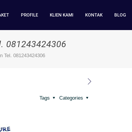
AKET
PROFILE
KLIEN KAMI
KONTAK
BLOG
l. 081243424306
n Tel. 081243424306
Tags
Categories